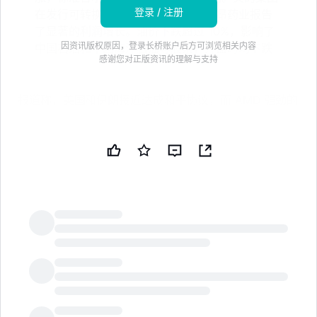
登录 / 注册
在发行可转换债券后股价下跌，而贝昂药业报告
了显著的利润增长。油价下跌超过 10%，影响了
因资讯版权原因，登录长桥账户后方可浏览相关内容
中国石油和中国海洋石油等股票，开盘时均下跌
感谢您对正版资讯的理解与支持
报道称，美国和伊朗接近达成和平协议，而 AMD 强劲的
第一季度业绩支撑了芯片行业。道琼斯工业平均指数上涨
1.2%，纳斯达克上涨 2%，标准普尔 500 指数创下历史
新高。恒生指数开盘上涨 317 点，或 1.2%，报 26,531
点。恒生中国企业指数开盘上涨 114 点，或 1.3%，报
8,915 点。恒生科技指数开盘上涨 119 点，或 2.4%，报
5,089 点。
在主要蓝筹股中，腾讯（00700.HK）上涨
LongbridgeAI
10.400（+2.246%），空头头寸 14.4 亿美元；比例
7.007%；美团-W（03690.HK）上涨
2.750（+3.333%），空头头寸 7.0012 亿美元；比例
21.772%；分别开盘上涨 2% 和 2.4%，而阿里巴巴-