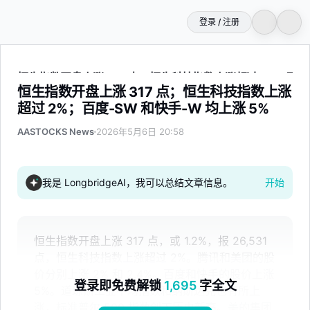
登录 / 注册
恒生指数开盘上涨 317 点；恒生科技指数上涨超过 2%；百度-
恒生指数开盘上涨 317 点；恒生科技指数上涨
超过 2%；百度-SW 和快手-W 均上涨 5%
AASTOCKS News
2026年5月6日 20:58
我是 LongbridgeAI，我可以总结文章信息。
开始
恒生指数开盘上涨 317 点，或 1.2%，报 26,531
点，恒生科技指数上涨超过 2%。腾讯和美团的股
价分别上涨 2% 和 2.4%。百度和快手的股价上涨
登录即免费解锁
1,695
字全文
5%。道琼斯工业平均指数和纳斯达克也有所上
涨，标准普尔 500 指数创下历史新高。美的集团