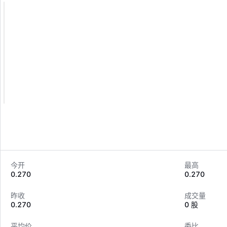
今开
最高
0.270
0.270
昨收
成交量
0.270
0 股
平均价
委比