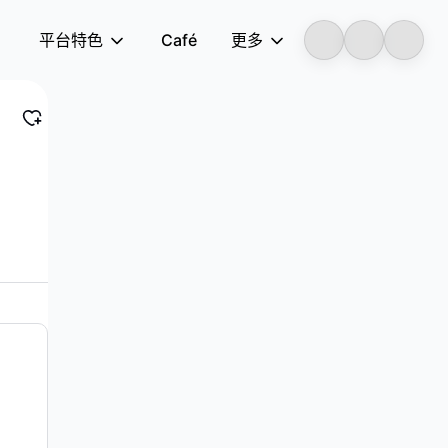
平台特色
Café
更多
LongbridgeAI
mfit,E-BRA，安朵，Lucie 品牌的女士胸围、内裤、泳