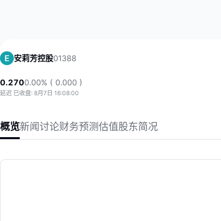
01388
安莉芳控股
0.270
0.00% ( 0.000 )
延迟 已收盘: 8月7日 16:08:00
概览
新闻
讨论
财务
预测
估值
股东
简况
安莉芳控股
安莉芳控股有限公司是一间主要从事制造及销售内衣的投资控股公司。该
(01388)