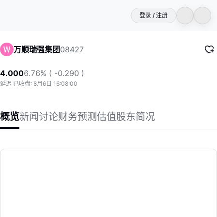
登录 / 注册
08427
万顺瑞强集团
4.000
6.76% ( -0.290 )
延迟 已收盘: 8月6日 16:08:00
概览
新闻
讨论
财务
预测
估值
股东
简况
万顺瑞强集团
本公司及其附属公司 (统称「本集团」) 于马来西亚制造及销售「
(08427)