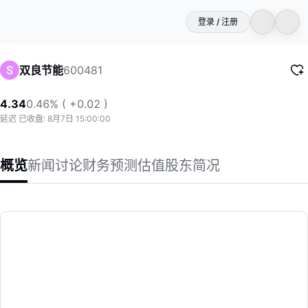
登录 / 注册
600481
双良节能
4.34
0.46% ( +0.02 )
延迟 已收盘: 8月7日 15:00:00
概览
新闻
讨论
财务
预测
估值
股东
简况
双良节能
公司以绿色环保为己任，不断开拓创新，致力于成为数字化驱动的
(600481)