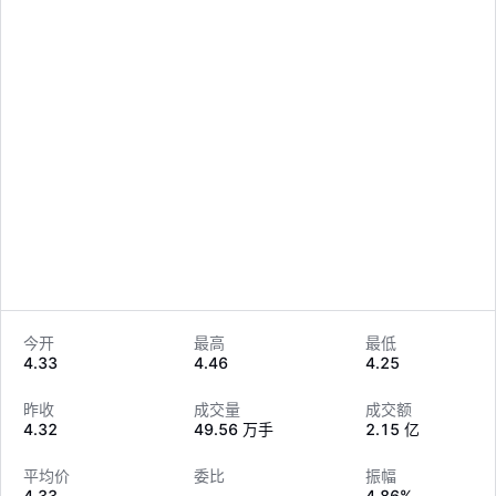
今开
最高
最低
4.33
4.46
4.25
LongbridgeAI
昨收
成交量
成交额
4.32
49.56 万手
2.15 亿
平均价
委比
振幅
4.33
--
4.86%