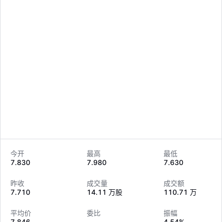
今开
最高
最低
7.830
7.980
7.630
LongbridgeAI
昨收
成交量
成交额
7.710
14.11 万股
110.71 万
平均价
委比
振幅
7.846
--
4.54%