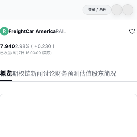
登录 / 注册
RAIL
FreightCar America
7.940
2.98% ( +0.230 )
已收盘: 8月7日 16:00:00 (美东)
概览
期权链
新闻
讨论
财务
预测
估值
股东
简况
FreightCar America
FreightCar America, Inc. 通过其子公司设
(RAIL)