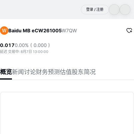
登录 / 注册
W7QW
Baidu MB eCW261005
0.017
0.00% ( 0.000 )
延迟 交易中: 8月7日 13:00:00
概览
新闻
讨论
财务
预测
估值
股东
简况
Baidu MB eCW261005
(W7QW)