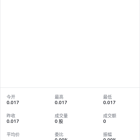
今开
最高
最低
0.017
0.017
0.017
LongbridgeAI
昨收
成交量
成交额
0.017
0 股
0
平均价
委比
振幅
--
0.00%
0.00%