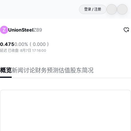
登录 / 注册
ZB9
UnionSteel
0.475
0.00% ( 0.000 )
延迟 已收盘: 8月7日 17:16:00
概览
新闻
讨论
财务
预测
估值
股东
简况
UnionSteel
联合钢铁控股有限公司是一家投资控股公司，在新加坡、印度尼
(ZB9)