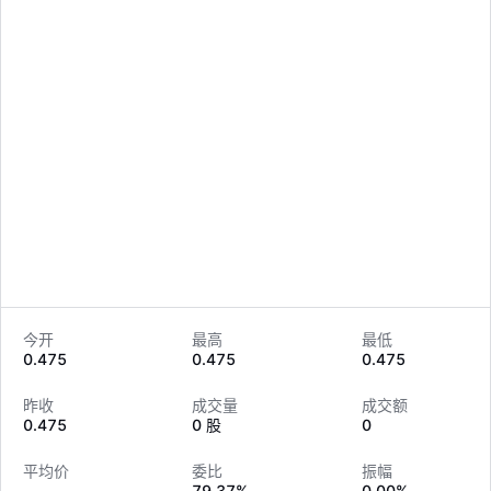
今开
最高
最低
0.475
0.475
0.475
LongbridgeAI
昨收
成交量
成交额
0.475
0 股
0
平均价
委比
振幅
--
79.37%
0.00%