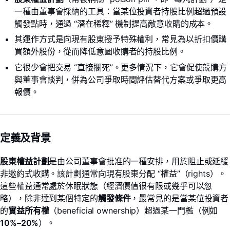
一種由董事會採納的工具：當某位投資者持股比例超過預設
觸發點時，通過 “潛在稀釋” 機制提高敵意收購的成本。
其運作方式是向現有股東授予特殊權利，常見為以折扣價購
買額外股份，從而降低意圖收購者的持股比例。
它很少會把交易 “直接攔死”。更多情況下，它會促使競購方
與董事會談判，併為公司爭取時間評估替代方案或爭取更高
報價。
定義及背景
股東權益計劃
是由公司董事會批准的一種安排，用於阻止或延緩
非邀約式收購。該計劃通常向現有股東分配 “權益”（rights）。
LongbridgeAI
這些權益通常處於休眠狀態（經濟價值很有限或幾乎可以忽
略），除非達到某個特定的
觸發條件
，最常見的是當某位投資者
的
實益所有權
（beneficial ownership）超過某一門檻（例如
10%–20%
）。