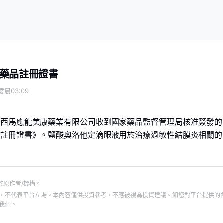
藥品註冊證書
凌晨03:09
江西馬應龍美康藥業有限公司收到國家藥品監督管理局核准簽發的
品註冊證書》。鹽酸奧洛他定滴眼液用於治療過敏性結膜炎相關的
於原作者/機構。
，不代表平台立場。本內容僅供投資參考，不應被視為投資建議。如您對平台提供的
我們。