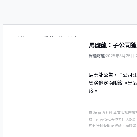
馬應龍：子公司獲藥品註冊證書
馬應龍：子公司獲
智通財經
2025年8月25日 
馬應龍公告，子公司
奧洛他定滴眼液《藥
癢。
來源
:
智通財經
本文版權歸屬
以上內容僅代表作者個人觀點
務有任何疑問或建議，請聯繫