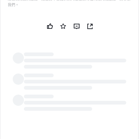
我們。
LongbridgeAI