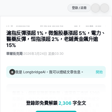
登錄 / 註冊
滬指反彈漲超 1%，微盤股暴漲超 5%，電力、醫藥反彈，恒指
滬指反彈漲超 1%，微盤股暴漲超 5%，電力、
醫藥反彈，恒指漲超 2%，老鋪黃金飆升逾
15%
華爾街見聞
2026年3月24日 凌晨03:30
我是 LongbridgeAI，我可以總結文章信息。
開始
盤面上，個股呈現普漲態勢，滬深京三市近 5200
股飄紅，今日全市場成交 2.1 萬億。滬深兩市成交
登錄即免費解鎖
2,306
字全文
額 2.08 萬億，較上一個交易日縮量 3487 億。板
塊方面，鋰礦、電力、環保、海運、貴金屬、醫