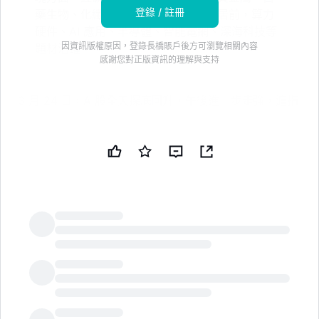
登錄 / 註冊
藥生物、化纖、消費、軍工板塊漲幅居前，算力
硬件、AI 應用、半導體、智能電網、深海科技等
因資訊版權原因，登錄長橋賬戶後方可瀏覽相關內容
題材活躍。
感謝您對正版資訊的理解與支持
3 月 24 日，A 股全天探底回升，午後進一步走強，滬指
漲近 1.8%，創業板尾盤翻紅，此前一度跌超 2.5%，微盤
股暴漲超 5%。鋰礦、電力、貴金屬、醫藥生物等板塊大
漲，算力硬件活躍，AI 芯片、存儲芯片、光纖等方向領
漲，沐曦股份大漲 13%。
港股震盪走強，恒指全天走勢較強，午後漲超 2%，恆科
指午後持續拉昇，也漲超 2%，科網股集體反彈，阿里漲
超 3%。新消費概念大漲，老鋪黃金財報後暴漲 15%。
LongbridgeAI
債市方面，國債期貨分化，30 年期主力合約強勢上漲超
0.5%。商品方面，國內商品期貨漲跌不一，原油、燃
油、集運指數等跌幅居前，碳酸鋰漲超 6%。