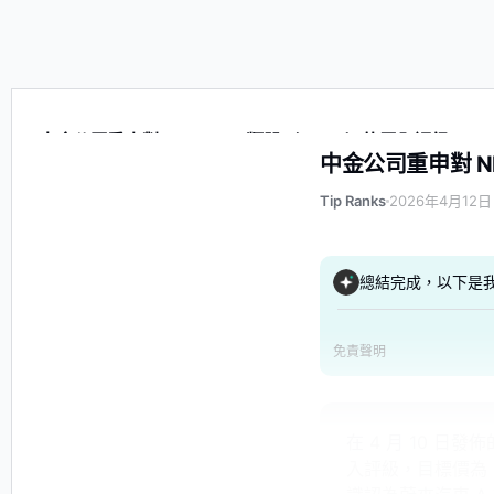
中金公司重申對 NIO Inc. A 類股（9866）的買入評級
中金公司重申對 NI
Tip Ranks
2026年4月12日
總結完成，以下是
免責聲明
在 4 月 10 日
入評級，目標價為 6