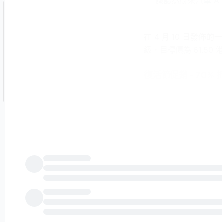
識認為蔚來汽車 A 
在 4 月 10 日發佈
級，目標價為 61.50
復活節促銷 - 70% 折
解鎖對沖基金級別
發現表現優異的股
蔚來汽車（NIO Inc