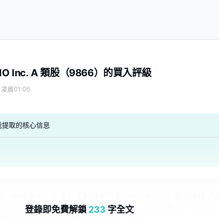
O Inc. A 類股（9866）的買入評級
 凌晨01:05
我提取的核心信息
發佈的一份報告中，中金公司對蔚來汽車（NIO Inc.）A 類股維持了
1.50 港元。該公司股票上週五收盤價為 48.76 港元。分析師
登錄即免費解鎖
233
字全文