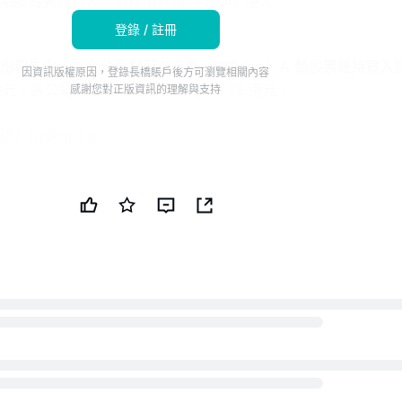
類股為強烈買入，目標價共識為 57.47 港元
登錄 / 註冊
的一份報告中，中金公司對蔚來汽車（NIO Inc.）A 類股票維持買入
因資訊版權原因，登錄長橋賬戶後方可瀏覽相關內容
 港元。該公司股票上週五收盤價為 48.76 港元。
感謝您對正版資訊的理解與支持
扣 TipRanks
的數據和強大的投資工具，以做出更聰明、更精準的決策
票投資理念，並升級到市場領先者的投資組合，使用智能投資者
.）A 類股票的分析師共識為強烈買入，目標價共識為 57.47 港元。