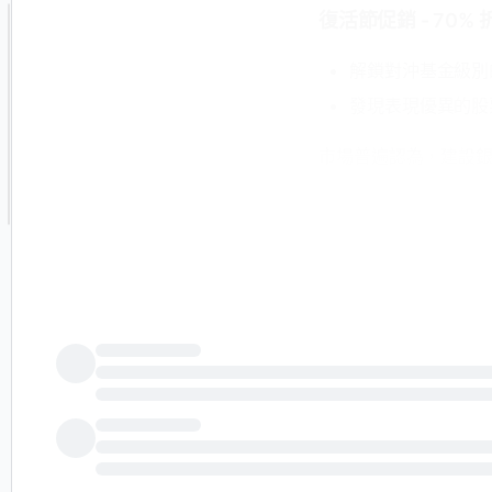
復活節促銷 - 70% 折
解鎖對沖基金級別
發現表現優異的股
市場普遍認為，建設銀行