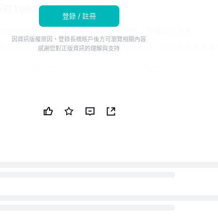
扣 TipRanks
登錄 / 註冊
的數據和強大的投資工具，以做出更聰明、更精準的決策
因資訊版權原因，登錄長橋賬戶後方可瀏覽相關內容
票投資理念，並升級到市場領先者的投資組合，使用智能投資者
感謝您對正版資訊的理解與支持
的分析師共識評級為強烈買入，平均目標價為 10.18 港元。