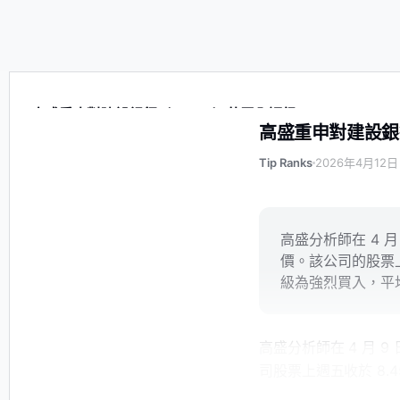
高盛重申對建設銀行（CICHF）的買入評級
高盛重申對建設銀
Tip Ranks
2026年4月12日
高盛分析師在 4 
價。該公司的股票上
級為強烈買入，平均目
高盛分析師在 4 月 
司股票上週五收於 8.4