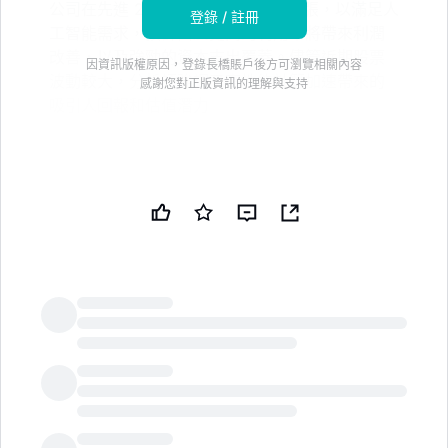
公司在先進 2.5D 封裝領域的積極擴張，以滿足人
登錄 / 註冊
工智能需求，預計由於更高的利用率將帶來利潤
改善，以及強勁的資本支出覆蓋。儘管近期股票
因資訊版權原因，登錄長橋賬戶後方可瀏覽相關內容
波動較大，分析師強調了高性能計算加速帶來的
感謝您對正版資訊的理解與支持
吸引人回報和估值潛力
ASE 科技控股公司，這家科技行業公司，昨天被華爾街
分析師重新評估。來自美國銀行證券的分析師 Haas Liu
重申了對該股票的買入評級，並設定了 48.00 美元的目
標價。
7 月 4 日促銷 - 70% 折扣
通過 TipRanks Premium 解鎖強大的投資工具和數
LongbridgeAI
據驅動的洞察，以便做出更自信的投資決策。
通過 TipRanks 的智能投資者通訊發現頂級股票推薦
和新的投資機會。