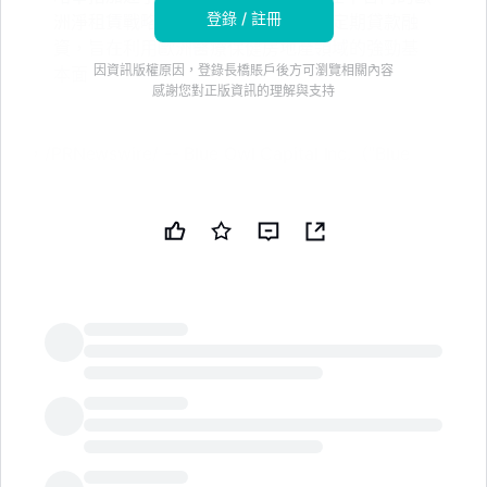
登錄 / 註冊
洲淨租賃戰略。該交易通過有擔保的定期貸款融
資，旨在利用歐洲醫療保健房地產領域的強勁基
因資訊版權原因，登錄長橋賬戶後方可瀏覽相關內容
本面
感謝您對正版資訊的理解與支持
，/PRNewswire/ -- Blue Owl Capital Inc.（"Blue
Owl"）（紐約證券交易所代碼：OWL），一家領先的另
類資產管理公司，今天宣佈，由 Blue Owl 管理的基金與
Moor Park Capital Partners（"Moor Park"）成功完成
了對由 Spire Healthcare Group plc 運營的 12 家急救
醫院組合的收購，Spire Healthcare 是英國領先的私立
醫院運營商。
"收購 Spire 組合代表了對一組高質量英國私立醫院的戰
LongbridgeAI
略投資，這些醫院擁有市場領先的租户、結構良好的長期
租約，並顯著加速了我們在歐洲淨租賃戰略的擴展，"
Blue Owl 的聯席總裁兼全球房地產資產負責人 Marc
Zahr 表示。"這一交易建立在公司在醫療保健領域投資的