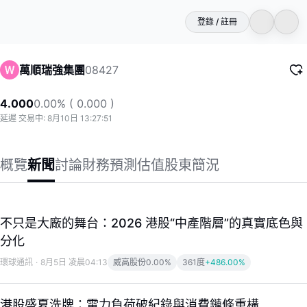
登錄 / 註冊
08427
萬順瑞強集團
4.000
0.00% ( 0.000 )
延遲 交易中: 8月10日 13:27:51
概覽
新聞
討論
財務
預測
估值
股東
簡況
不只是大廠的舞台：2026 港股“中產階層”的真實底色與
分化
環球通訊
·
8月5日 凌晨04:13
威高股份
0.00%
361度
+486.00%
港股盛夏洗牌：電力負荷破紀錄與消費鏈條重構