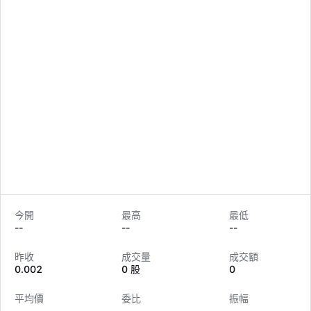
今開
最高
最低
--
--
--
LongbridgeAI
昨收
成交量
成交額
0.002
0 股
0
平均價
委比
振幅
--
--
--