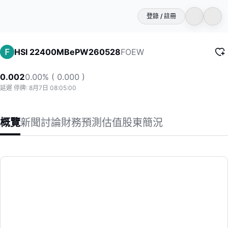
登錄 / 註冊
FOEW
HSI 22400MBePW260528
0.002
0.00% ( 0.000 )
延遲 停牌: 8月7日 08:05:00
概覽
新聞
討論
財務
預測
估值
股東
簡況
HSI 22400MBePW260528
(FOEW)