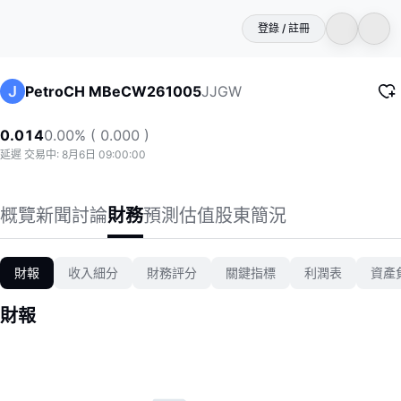
登錄 / 註冊
JJGW
PetroCH MBeCW261005
0.014
0.00% ( 0.000 )
延遲 交易中: 8月6日 09:00:00
概覽
新聞
討論
財務
預測
估值
股東
簡況
財報
收入細分
財務評分
關鍵指標
利潤表
資產
財報