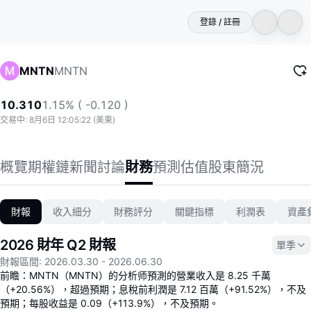
登錄 / 註冊
MNTN
MNTN
10.310
1.15% ( -0.120 )
交易中: 8月6日 12:05:22 (美東)
概覽
期權鏈
新聞
討論
財務
預測
估值
股東
簡況
財報
收入細分
財務評分
關鍵指標
利潤表
資產
2026 財年 Q2 財報
單季
財報區間
:
2026.03.30
-
2026.06.30
前瞻：MNTN（MNTN）的分析师預測的營業收入是 8.25 千萬
（+20.56%），超過預期；息稅前利潤是 7.12 百萬（+91.52%），不及
預期；每股收益是 0.09（+113.9%），不及預期。