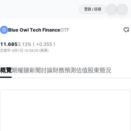
登錄 / 註冊
OTF
Blue Owl Tech Finance
11.685
3.13% ( +0.355 )
交易中: 8月7日 15:38:26 (美東)
概覽
期權鏈
新聞
討論
財務
預測
估值
股東
簡況
Blue Owl Tech Finance
藍貓科技金融公司是一家專注于中高端市場的商業發展公司，進
(OTF)