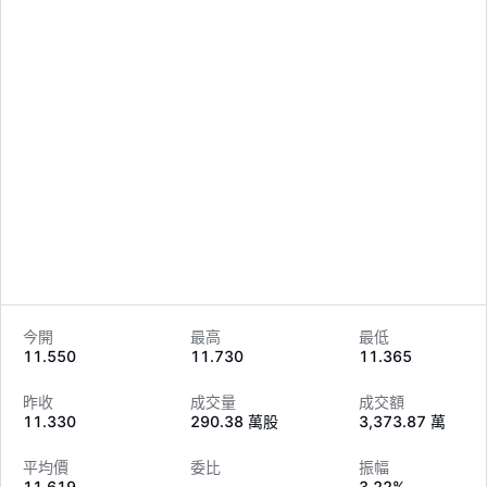
今開
最高
最低
11.550
11.730
11.365
LongbridgeAI
昨收
成交量
成交額
11.330
290.38 萬股
3,373.87 萬
平均價
委比
振幅
11.619
--
3.22%