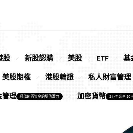
港股
新股認購
美股
ETF
基
美股期權
港股輪證
私人財富管理
金管理
加密貨幣
釋放閒置資金的增值潛力
24/7 交易 $0