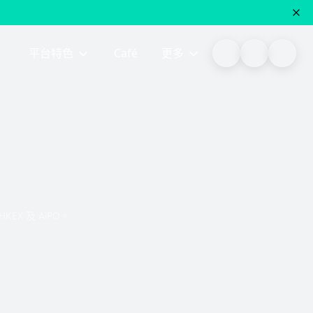
平台特色
Café
更多
EX 及 AiPO。