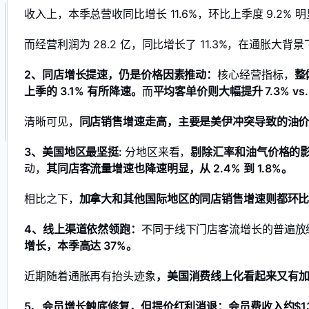
收入上，本季总营收同比增长 11.6%，环比上季度 9.2
而经营利润为 28.2 亿，同比增长了 11.3%，在通胀大
2、同店增长提速，仍是价格因素推动：
核心经营指标，
整
上季的 3.1% 有所降速。
而
平均客单价则大幅提升 7.3% vs.
清晰可见，
同店销售增速走高，主要是美伊冲突导致的油价
3、美国地区最坚挺:
分地区来看，
剔除汇率和油气价格的影
动，
其同店客流量增速也降速明显，从 2.4% 到 1.8%。
相比之下，
加拿大和其他国际地区的同店销售增速则都环
4、线上渠道依然领跑：
不同于线下门店客流增长的普遍放
增长，本季高达 37%。
近期随着通胀再有抬头迹象
，美国消费线上化看起来又有
5、会员增长触底修复，但提价红利消退：会员费收入约$13.