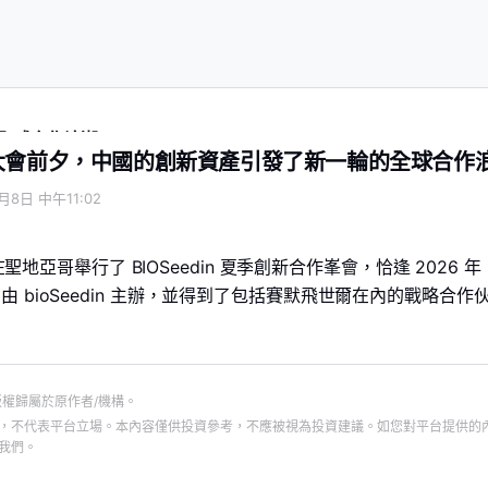
的全球合作浪潮
BIO 大會前夕，中國的創新資產引發了新一輪的全球合作
月8日 中午11:02
，在聖地亞哥舉行了 BIOSeedin 夏季創新合作峯會，恰逢 2026 年 
 bioSeedin 主辦，並得到了包括賽默飛世爾在內的戰略合作
版權歸屬於原作者/機構。
，不代表平台立場。本內容僅供投資參考，不應被視為投資建議。如您對平台提供的
我們。