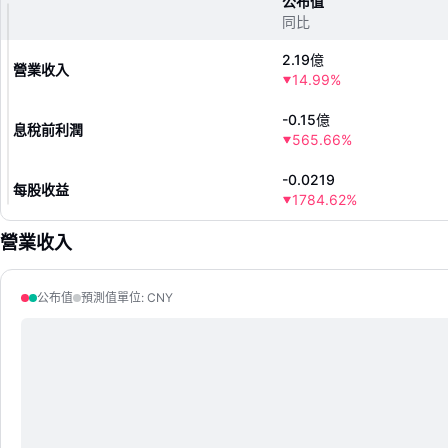
公布值
同比
2.19億
營業收入
14.99%
-0.15億
息稅前利潤
565.66%
-0.0219
每股收益
1784.62%
營業收入
公布值
預測值
單位
:
CNY