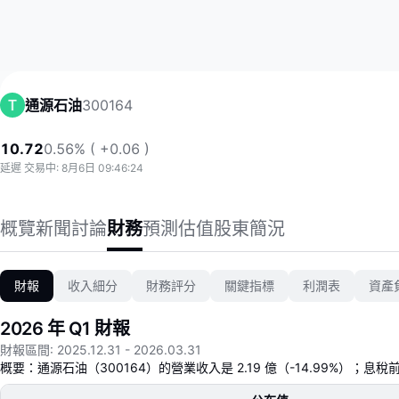
300164
通源石油
10.72
0.56% ( +0.06 )
延遲 交易中: 8月6日 09:46:24
概覽
新聞
討論
財務
預測
估值
股東
簡況
財報
收入細分
財務評分
關鍵指標
利潤表
資產
2026 年 Q1 財報
財報區間
:
2025.12.31
-
2026.03.31
概要：通源石油（300164）的營業收入是 2.19 億（-14.99%）；息稅前利潤