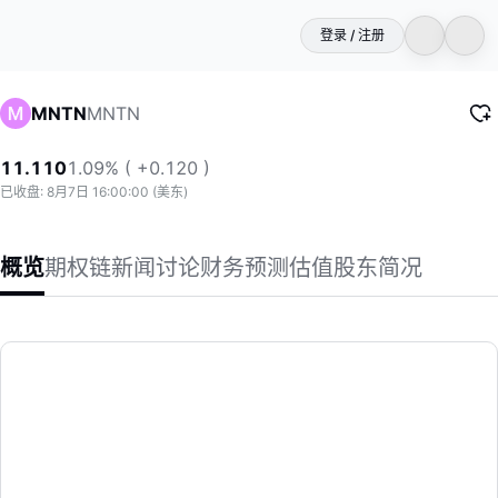
登录 / 注册
MNTN
MNTN
11.110
1.09% ( +0.120 )
已收盘: 8月7日 16:00:00 (美东)
概览
期权链
新闻
讨论
财务
预测
估值
股东
简况
MNTN
MNTN, Inc. 运营一个技术平台，将绩效营销引入连接电视。
(MNTN)