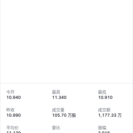
今开
最高
最低
10.940
11.340
10.910
LongbridgeAI
昨收
成交量
成交额
10.990
105.70 万股
1,177.33 万
平均价
委比
振幅
11.139
--
3.91%