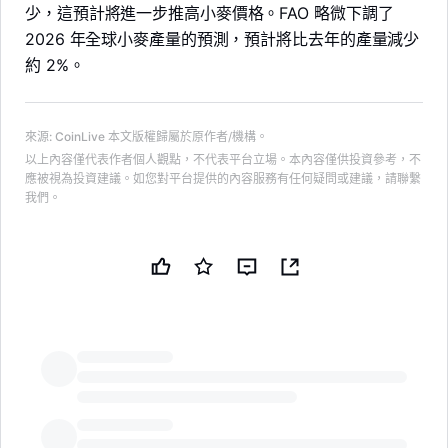
少，這預計將進一步推高小麥價格。FAO 略微下調了
2026 年全球小麥產量的預測，預計將比去年的產量減少
約 2%。
來源
:
CoinLive
本文版權歸屬於原作者/機構。
以上內容僅代表作者個人觀點，不代表平台立場。本內容僅供投資參考，不
應被視為投資建議。如您對平台提供的內容服務有任何疑問或建議，請聯繫
我們。
LongbridgeAI