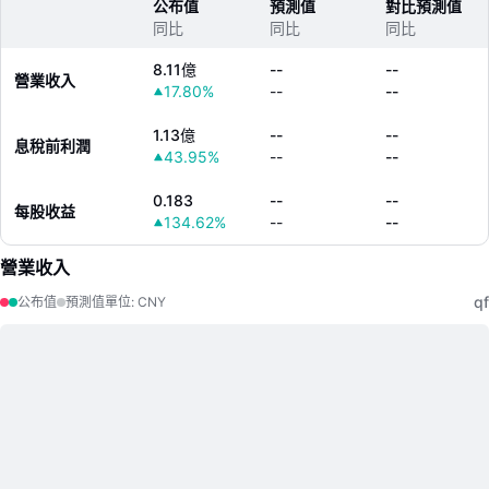
公布值
預測值
對比預測值
同比
同比
同比
8.11億
--
--
營業收入
17.80%
--
--
1.13億
--
--
息稅前利潤
43.95%
--
--
0.183
--
--
每股收益
134.62%
--
--
營業收入
qf
公布值
預測值
單位
:
CNY
LongbridgeAI