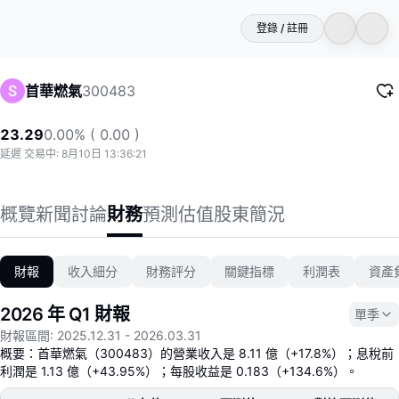
登錄 / 註冊
300483
首華燃氣
23.29
0.00% ( 0.00 )
延遲 交易中: 8月10日 13:36:21
概覽
新聞
討論
財務
預測
估值
股東
簡況
財報
收入細分
財務評分
關鍵指標
利潤表
資產
2026 年 Q1 財報
單季
財報區間
:
2025.12.31
-
2026.03.31
概要：首華燃氣（300483）的營業收入是 8.11 億（+17.8%）；息稅前
利潤是 1.13 億（+43.95%）；每股收益是 0.183（+134.6%）。