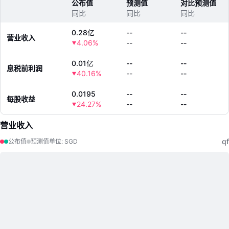
公布值
预测值
对比预测值
同比
同比
同比
0.28亿
--
--
营业收入
4.06%
--
--
0.01亿
--
--
息税前利润
40.16%
--
--
0.0195
--
--
每股收益
24.27%
--
--
营业收入
qf
公布值
预测值
单位
:
SGD
LongbridgeAI