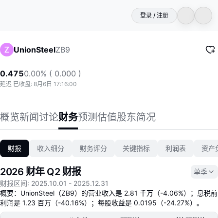
登录 / 注册
ZB9
UnionSteel
0.475
0.00% ( 0.000 )
延迟 已收盘: 8月6日 17:16:00
概览
新闻
讨论
财务
预测
估值
股东
简况
财报
收入细分
财务评分
关键指标
利润表
资产
2026 财年 Q2 财报
单季
财报区间
:
2025.10.01
-
2025.12.31
概要：UnionSteel（ZB9）的营业收入是 2.81 千万（-4.06%）；息税前
利润是 1.23 百万（-40.16%）；每股收益是 0.0195（-24.27%）。