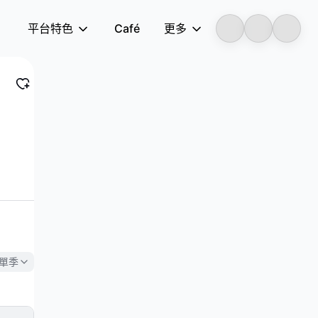
平台特色
Café
更多
LongbridgeAI
單季
高於
3.369億美元
的共識預期（+
0.33%
），而
0.3
。