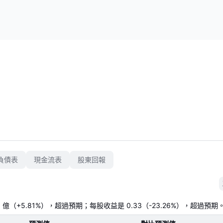
負債表
現金流表
股東回報
，但盈利表現勝預期。總投資收入達到
3.38億美元
，略
.38 億（+5.81%），超過預期；每股收益是 0.33（-23.26%），超過預期