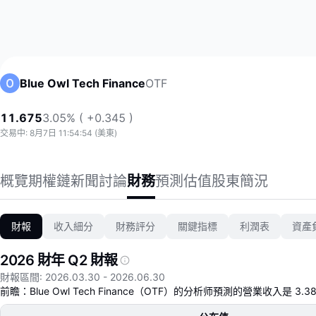
OTF
Blue Owl Tech Finance
11.675
3.05% ( +0.345 )
交易中: 8月7日 11:54:54 (美東)
概覽
期權鏈
新聞
討論
財務
預測
估值
股東
簡況
財報
收入細分
財務評分
關鍵指標
利潤表
資產
2026 財年 Q2 財報
2026財年第二季業績在營收端基本符合共識預期
財報區間
:
2026.03.30
-
2026.06.30
前瞻：Blue Owl Tech Finance（OTF）的分析师預測的營業收入是 3