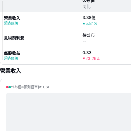
公布值
同比
3.38億
營業收入
5.81%
超過預期
待公布
息稅前利潤
--
0.33
每股收益
23.26%
超過預期
營業收入
公布值
預測值
單位
:
USD