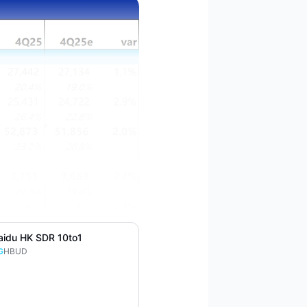
aidu HK SDR 10to1
G
HBUD