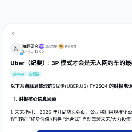
海
Uber（纪要）: 3P 模式才会是无人网约车的最终
海豚研究
观点发布
收到的赞
海
2月4日 12:00
Uber（纪要）: 3P 模式才会是无人网约车的
Uber
纪要
以下为海豚君整理的
$优步(UBER.US)
FY25Q4 的财报
财报核心信息回顾
1. 未来指引： 2026 年开局势头强劲，公司将利用规模
程” 转向 “终身价值”/构建 “混合式” 自动驾驶未来/大力