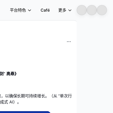
平台特色
Café
更多
Longbridge
剑” 高悬
》
投资，以确保长期可持续增长。（从 “单次行
成式 AI）。