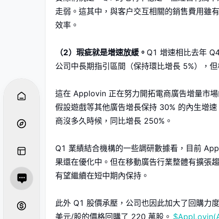
走弱。這其中，與客户交互相關的銷售費用雖
效率。
（2）瑕疵就是增速放緩。
Q1 增速相比去年 Q
公司中長期指引區間（保持環比增長 5%），但相
這在 Applovin 正在努力開拓電商廣告增量
假設遊戲等其他廣告增長保持 30% 的內生增速，
商沒多久時候，同比增長 250%。
Q1 業績結合機構的一些調研數據看，目前 Ap
果還在優化中。但在移動廣告行業整體有擴張趨勢下
有望繼續在短中期內保持。
此外 Q1 股價承壓，公司也因此加大了回購力度，
美元/股的價格回購了 220 萬股。
$AppLovin(