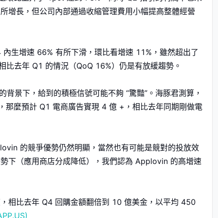
有所增長，但公司內部通過收縮管理費用小幅提高整體經營
4 內生增速 66% 有所下滑，環比看增速 11%，雖然超出了
比去年 Q1 的情況（QoQ 16%）仍是有放緩趨勢。
市場的背景下，給到的積極信號可能不夠 “驚豔”。海豚君測算，
那麼預計 Q1 電商廣告實現 4 億 +，相比去年同期剛做電
plovin 的競爭優勢仍然明顯，當然也有可能是競對的投放效
（應用商店分成降低），我們認為 Applovin 的高增速
相比去年 Q4 回購金額翻倍到 10 億美金，以平均 450
APP.US)