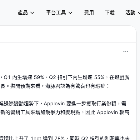
產品
平台工具
費用
下載
活動
Q1 內生增速 59%、Q2 指引下內生增速 55%，在遊戲廣
增長。拋開預期來看，海豚君認為有驚喜也有瑕疵：
邊際變動趨勢下，Applovin 要進一步攫取行業份額，需
營銷工具來增加競爭力和變現點，因此 Applovin 較高
比上升了 1pct 達到 78%，同時 Q2 指引的利潤率也未